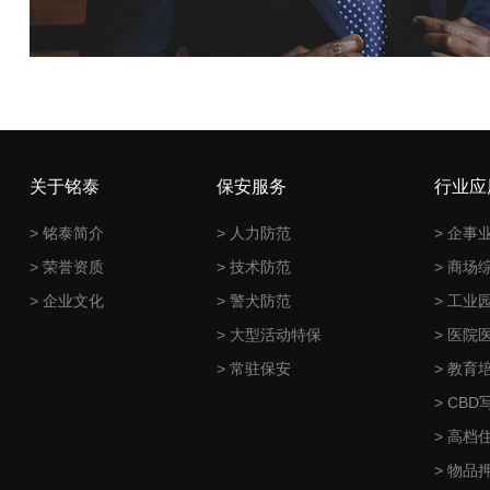
关于铭泰
保安服务
行业应
> 铭泰简介
> 人力防范
> 企事
> 荣誉资质
> 技术防范
> 商场
> 企业文化
> 警犬防范
> 工业
> 大型活动特保
> 医院
> 常驻保安
> 教育
> CB
> 高档
> 物品