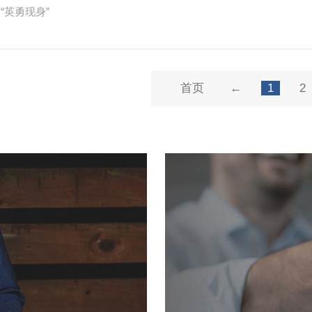
“英勇现身”
首页
←
1
2