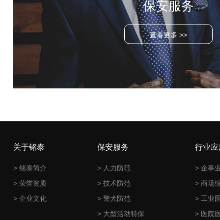
保安服务
查看更多 >>
关于铭泰
保安服务
行业应
> 铭泰简介
> 人力防范
> 企事
> 荣誉资质
> 技术防范
> 商场
> 企业文化
> 警犬防范
> 工业
> 大型活动特保
> 医院