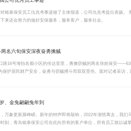
我公司优秀员工事迹
对铭泰保安员工仇兆考事迹做了主体报道，公司仇兆考提出表扬。 
接下来还会努力的做好安保服务，服务客户，服务社会。
-两名六旬保安深夜奋勇擒贼
海口路16号海怡名都小区的传达室里，勇擒窃贼的两名张姓保安——6
为保护居民财产安全，奋勇与窃贼搏斗而双双受伤。面对记者采访，
岁、金兔翩翩兔年到
，万象更新展峥嵘。新年的钟声即将敲响，2022年渐惜离去，我们马
好时刻，青岛铭泰保安公司在此向所有的客户单位，所有员工致以诚